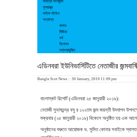
সাহিত্য সংস্কৃতি
সুস্বাস্থ্য
লাইফ স্টাইল
অন্যান্য
কলাম
মিডিয়া
ধর্ম
বিনোদন
তথ্যপ্রযুক্তি
এডিনবরা ইউনিভার্সিটিতে নেতাজীর জন্মবার্
Bangla Scot News :: 30 January, 2019 11:09 pm
বাংলাস্কট রিপোর্ট (এডিনবরা ২৫ জানুয়ারী ২০১৯):
নেতাজী সুভাষচন্দ্র বসু র ১২২তম জন্ম জয়ন্তী উদযাপন উপলক্
শুক্রবার (২৫ জানুয়ারী ২০১৯) বিকেলে অনুষ্ঠিত হয় এক আলোচ
অনুষ্ঠানের শুরুতে আয়োজক ড. সুমিত কোনার সবাইকে স্বাগত জা