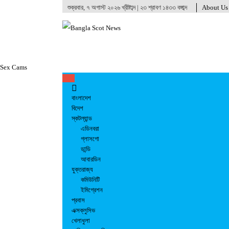
শুক্রবার, ৭ অগাস্ট ২০২৬ খ্রীষ্টাব্দ | ২৩ শ্রাবণ ১৪৩৩ বঙ্গাব্দ
About Us
Sex Cams
বাংলাদেশ
বিদেশ
স্কটল্যান্ড
এডিনবরা
গ্লাসগো
ডান্ডি
আবারডিন
যুক্তরাজ্য
কমিউনিটি
ইমিগ্রেশন
প্রবাস
এক্সক্লুসিভ
খেলাধুলা