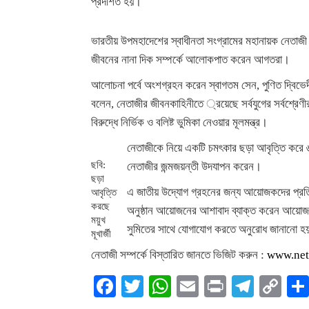
প্রদর্শিত হয়।
ভারতীয় উপমহাদেশের স্বাধীনতা সংগ্রামের মহানায়ক নেতাজী সু
জীবনের নানা দিক সম্পর্কে আলোকপাত করেন আগতরা।
আলোচনা পর্বে অংশগ্রহন করেন স্বাগতম সেন, পুণিত দ্বিভেদ
বলেন, নেতাজীর জীবনকাহিনীতে ্রয়েছে সর্বযুগের সর্বশ্রেণ
বিরুদ্ধে নির্ভিক ও বলিষ্ট ভুমিকা নেওয়ার মূলমন্ত্র।
নেতাজীকে নিয়ে একটি চমৎকার ছড়া আবৃত্তি করে ৬
ছবি:
নেতাজীর জন্মজয়ন্তী উদযাপন করেন।
ছড়া
এ জাতীয় উদ্যোগ গ্রহনের জন্য আয়োজকদের প্রত
আবৃত্তি
করছে
অনুষ্ঠান আয়োজনের আশাবাদ ব্যাক্ত করেন আয়োজনবৃ
ময়ুখ
সুমিতের সাথে যোগাযোগ করতে অনুরোধ জানান
মূখার্জী
নেতাজী সম্পর্কে বিস্তারিত জানতে ভিজিট করুন :
www.net
Facebook
Twitter
WhatsApp
Email
Print
Teleg
Co
Li