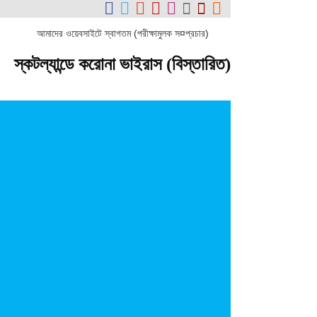
আমাদের ওয়েবসাইটে স্বাগতম (পরীক্ষামুলক স¤প্রচার)
স্কটল্যান্ডে করোনা ভাইরাস (বিস্তারিত)