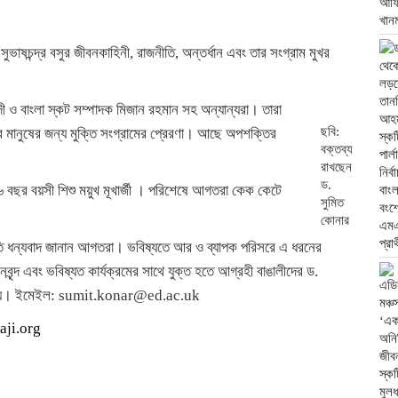
ভাষচন্দ্র বসুর জীবনকাহিনী, রাজনীতি, অন্তর্ধান এবং তার সংগ্রাম মুখর
ী ও বাংলা স্কট সম্পাদক মিজান রহমান সহ অন্যান্যরা। তারা
ছবি:
ীর মানুষের জন্য মুক্তি সংগ্রামের প্রেরণা। আছে অপশক্তির
বক্তব্য
রাখছেন
ড.
 বছর বয়সী শিশু ময়ুখ মূখার্জী । পরিশেষে আগতরা কেক কেটে
সুমিত
কোনার
ি ধন্যবাদ জানান আগতরা। ভবিষ্যতে আর ও ব্যাপক পরিসরে এ ধরনের
ন্দ এবং ভবিষ্যত কার্যক্রমের সাথে যুক্ত হতে আগ্রহী বাঙালীদের ড.
ো হয়। ইমেইল: sumit.konar@ed.ac.uk
aji.org
ram
py
Share
nk