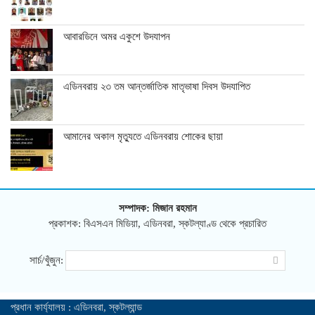
আবারডিনে অমর একুশে উদযাপন
এডিনবরায় ২৩ তম আন্তর্জাতিক মাতৃভাষা দিবস উদযাপিত
আমানের অকাল মৃত্যুতে এডিনবরায় শোকের ছায়া
সম্পাদক: মিজান রহমান
প্রকাশক: বিএসএন মিডিয়া, এডিনবরা, স্কটল্যাণ্ড থেকে প্রচারিত
সার্চ/খুঁজুন:
প্রধান কার্য্যালয় : এডিনবরা, স্কটল্যান্ড