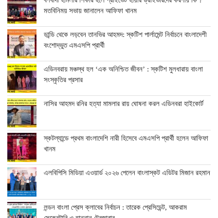
বর্ণবাদী হামলার শিকার হলে প্রাইভেট হায়ার ড্রাইভারদের করণীয় কি ?
মতবিনিময় সভায় জানালেন আফিফা খানম
ডান্ডি থেকে লড়বেন তানভির আহমদ: স্কটিশ পার্লামেন্ট নির্বাচনে বাংলাদেশী
বংশোদ্ভুত এমএসপি প্রার্থী
এডিনবরায় মঞ্চস্থ হল ‘এক অনিশ্চিত জীবন’ : স্কটিশ মুলধারায় বাংলা
সংস্কৃতির প্রসার
নাসির আহমদ রনির হত্যা মামলার রায় ঘোষনা করল এডিনবরা হাইকোর্ট
স্কটল্যান্ডে প্রথম বাংলাদেশি নারী হিসেবে এমএসপি প্রার্থী হলেন আফিফা
খানম
এলবিপিসি মিডিয়া এওয়ার্ড ২০২৬ পেলেন বাংলাস্কট এডিটর মিজান রহমান
লন্ডন বাংলা প্রেস ক্লাবের নির্বাচন : তারেক প্রেসিডেন্ট, আকরাম