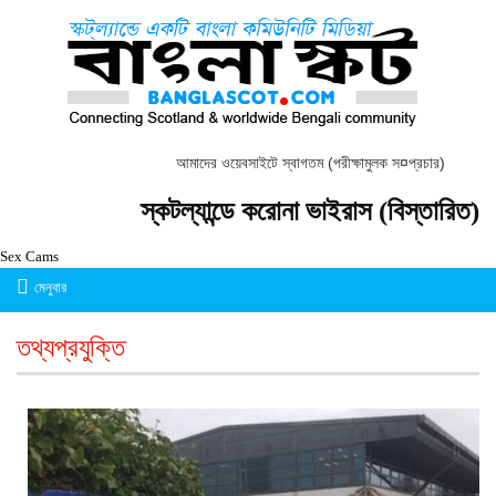
আমাদের ওয়েবসাইটে স্বাগতম (পরীক্ষামুলক স¤প্রচার)
স্কটল্যান্ডে করোনা ভাইরাস (বিস্তারিত)
Sex Cams
মেনুবার
তথ্যপ্রযুক্তি