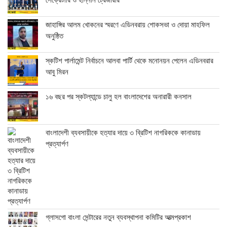
সেক্রেটারি ও হান্নান ট্রেজারার
জাহাঙ্গির আলম খোকনের স্মরণে এডিনবরায় শোকসভা ও দোয়া মাহফিল
অনুষ্ঠিত
স্কটিশ পার্লামেন্ট নির্বাচনে আলবা পার্টি থেকে মনোনয়ন পেলেন এডিনবরার
আবু মিরন
১৬ বছর পর স্কটল্যান্ডে চালু হল বাংলাদেশের অনারারী কনসাল
বাংলাদেশী ব্যবসায়ীকে হত্যার দায়ে ৩ ব্রিটিশ নাগরিককে কানাডায়
প্রত্যার্পণ
গ্লাসগো বাংলা সেন্টারের নতুন ব্যবস্থাপনা কমিটির আত্মপ্রকাশ