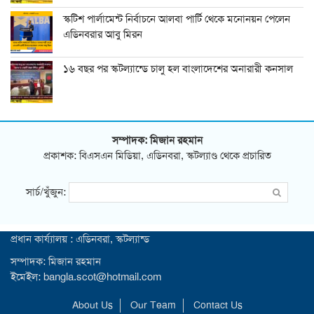
স্কটিশ পার্লামেন্ট নির্বাচনে আলবা পার্টি থেকে মনোনয়ন পেলেন
এডিনবরার আবু মিরন
১৬ বছর পর স্কটল্যান্ডে চালু হল বাংলাদেশের অনারারী কনসাল
সম্পাদক: মিজান রহমান
প্রকাশক: বিএসএন মিডিয়া, এডিনবরা, স্কটল্যাণ্ড থেকে প্রচারিত
সার্চ/খুঁজুন:
প্রধান কার্য্যালয় : এডিনবরা, স্কটল্যান্ড
সম্পাদক: মিজান রহমান
ইমেইল: bangla.scot@hotmail.com
About Us
Our Team
Contact Us