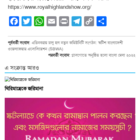
https://www.royalhighlandshow.org/
Facebook
Twitter
WhatsApp
Email
Print
Telegram
Copy
Share
Link
পূর্ববর্তী সংবাদ
:
এডিনবরায় চালু হল নতুন কমিউনিটি সংগঠন: স্কটিশ বাংলাদেশী
ওয়েলফেয়ার এসোসিয়েশন (SBWA)
পরবর্তী সংবাদ
:
গ্লাসগোতে অনুষ্ঠিত হলো বাংলা মেলা ২০২২
এ সংক্রান্ত আরও
থিরিমান্নেকে জরিমানা