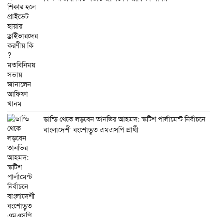
ডান্ডি থেকে লড়বেন তানভির আহমদ: স্কটিশ পার্লামেন্ট নির্বাচনে
বাংলাদেশী বংশোদ্ভুত এমএসপি প্রার্থী