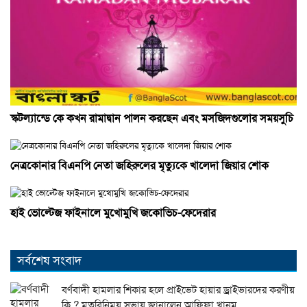
স্কটল্যান্ডে কে কখন রামাদ্বান পালন করছেন এবং মসজিদগুলোর সময়সুচি
নেত্রকোনার বিএনপি নেতা জহিরুলের মৃত্যুকে খালেদা জিয়ার শোক
হাই ভোল্টেজ ফাইনালে মুখোমুখি জকোভিচ-ফেদেরার
সর্বশেষ সংবাদ
বর্ণবাদী হামলার শিকার হলে প্রাইভেট হায়ার ড্রাইভারদের করণীয়
কি ? মতবিনিময় সভায় জানালেন আফিফা খানম