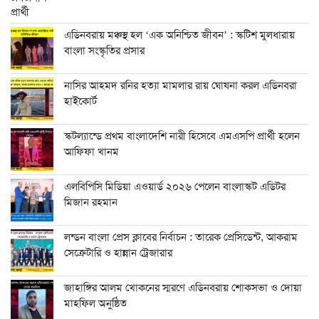
এডিনবরায় মঞ্চস্থ হল ‘এক অনিশ্চিত জীবন’ : স্কটিশ মুলধারায়
বাংলা সংস্কৃতির প্রসার
নাসির আহমদ রনির হত্যা মামলার রায় ঘোষনা করল এডিনবরা
হাইকোর্ট
স্কটল্যান্ডে প্রথম বাংলাদেশি নারী হিসেবে এমএসপি প্রার্থী হলেন
আফিফা খানম
এলবিপিসি মিডিয়া এওয়ার্ড ২০২৬ পেলেন বাংলাস্কট এডিটর
মিজান রহমান
লন্ডন বাংলা প্রেস ক্লাবের নির্বাচন : তারেক প্রেসিডেন্ট, আকরাম
সেক্রেটারি ও হান্নান ট্রেজারার
জাহাঙ্গির আলম খোকনের স্মরণে এডিনবরায় শোকসভা ও দোয়া
মাহফিল অনুষ্ঠিত