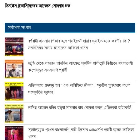
সিমটেক্স ইন্ডাস্ট্রিজের আবেদন সোমবার শুরু
সর্বশেষ সংবাদ
বর্ণবাদী হামলার শিকার হলে প্রাইভেট হায়ার ড্রাইভারদের করণীয় কি ?
মতবিনিময় সভায় জানালেন আফিফা খানম
ডান্ডি থেকে লড়বেন তানভির আহমদ: স্কটিশ পার্লামেন্ট নির্বাচনে বাংলাদেশী
বংশোদ্ভুত এমএসপি প্রার্থী
এডিনবরায় মঞ্চস্থ হল ‘এক অনিশ্চিত জীবন’ : স্কটিশ মুলধারায় বাংলা
সংস্কৃতির প্রসার
নাসির আহমদ রনির হত্যা মামলার রায় ঘোষনা করল এডিনবরা হাইকোর্ট
স্কটল্যান্ডে প্রথম বাংলাদেশি নারী হিসেবে এমএসপি প্রার্থী হলেন আফিফা
খানম