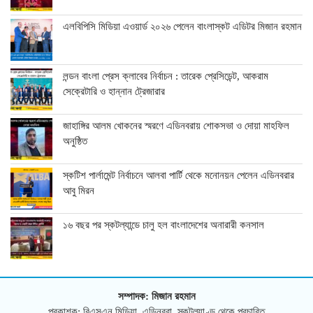
এলবিপিসি মিডিয়া এওয়ার্ড ২০২৬ পেলেন বাংলাস্কট এডিটর মিজান রহমান
লন্ডন বাংলা প্রেস ক্লাবের নির্বাচন : তারেক প্রেসিডেন্ট, আকরাম
সেক্রেটারি ও হান্নান ট্রেজারার
জাহাঙ্গির আলম খোকনের স্মরণে এডিনবরায় শোকসভা ও দোয়া মাহফিল
অনুষ্ঠিত
স্কটিশ পার্লামেন্ট নির্বাচনে আলবা পার্টি থেকে মনোনয়ন পেলেন এডিনবরার
আবু মিরন
১৬ বছর পর স্কটল্যান্ডে চালু হল বাংলাদেশের অনারারী কনসাল
সম্পাদক: মিজান রহমান
প্রকাশক: বিএসএন মিডিয়া, এডিনবরা, স্কটল্যাণ্ড থেকে প্রচারিত