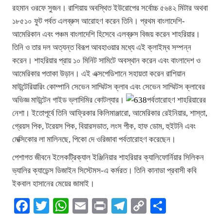
রহমান ওরফে সুজন। রাশিয়ায় অবস্থিত ইউরোপের সর্বোচ্চ ৫৬৪২ মিটার অথবা
১৮৫১০ ফুট পর্বত এলব্রুস আরোহণ করেন তিনি। প্রথম বাংলাদেশি-
আমেরিকান এবং পঞ্চম বাংলাদেশি হিসেবে এলব্রুস বিজয় করেন শাহরিয়ার।
তিনি ও তার দল অত্যন্ত বিরূপ আবহাওয়ার মধ্যে এই ক্লাইম্ব সম্পন্ন
করেন। শাহরিয়ার প্রায় ১০ মিনিট সামিটে অবস্থান করেন এবং বাংলাদেশ ও
আমেরিকার পতাকা উড়ান। এই এক্সপেডিশানে সহায়তা করেন রাশিয়ান
মাউন্টেরিয়ারিং কোম্পানি সেভেন সাম্মিটস ক্লাব এবং সেভেন সাম্মিটস ক্লাবের
অভিজ্ঞ মাউন্টেন গাইড ভ্লাদিমির কোটল্যার।
পর্বতারোহণ শাহরিয়ারের
নেশা। ইতোপূর্বে তিনি আফ্রিকার কিলিমাঞ্জারো, আমেরিকার রেইনিয়ার, শাস্তা,
গ্রেয়স পিক, টরেয়স পিক, বিয়ারসডাত, লংস পীক, হাফ ডোম, হুইটনি এবং
মেক্সিকোর লা মালিনছে, পিকো দে ওরিজাবা পর্বতারোহণ করেছেন।
পেশাগত জীবনে ইলেকট্রিক্যাল ইঞ্জিনিয়ার শাহরিয়ার ক্যালিফোর্নিয়ার সিলিকন
ভ্যালির ক্যাডেন্স ডিজাইন সিস্টেমস-এ কর্মরত। তিনি কানাডা প্রবাসী কবি
ইকবাল হাসানের মেয়ের জামাই।
Facebook
Twitter
WhatsApp
Email
Print
Telegram
Copy
Share