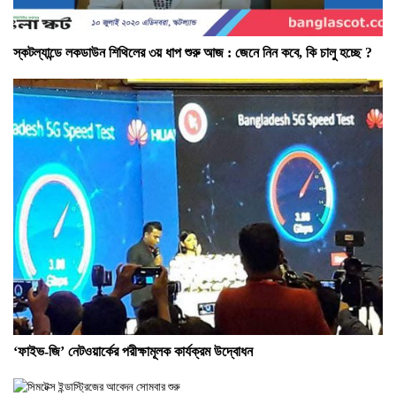
স্কটল্যান্ডে লকডাউন শিথিলের ৩য় ধাপ শুরু আজ : জেনে নিন কবে, কি চালু হচ্ছে ?
‘ফাইভ-জি’ নেটওয়ার্কের পরীক্ষামূলক কার্যক্রম উদ্বোধন