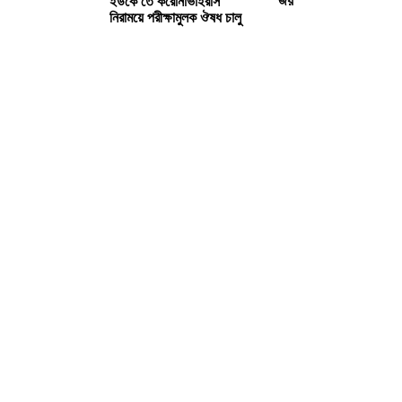
জয়
ইউকে তে করোনাভাইরাস
নিরাময়ে পরীক্ষামুলক ঔষধ চালু