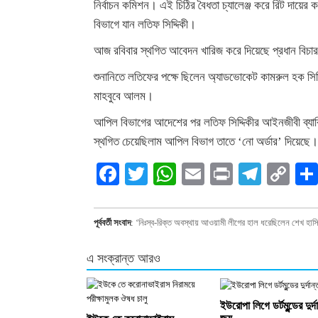
নির্বাচন কমিশন। এই চিঠির বৈধতা চ্যালেঞ্জ করে রিট দায়ে
বিভাগে যান লতিফ সিদ্দিকী।
আজ রবিবার স্থগিত আবেদন খারিজ করে দিয়েছে প্রধান বিচার
শুনানিতে লতিফের পক্ষে ছিলেন অ্যাডভোকেট কামরুল হক সিদ্দিকী 
মাহবুবে আলম।
আপিল বিভাগের আদেশের পর লতিফ সিদ্দিকীর আইনজীবী ব্যারিস্
স্থগিত চেয়েছিলাম আপিল বিভাগ তাতে ‘নো অর্ডার’ দিয়েছে।
Facebook
Twitter
WhatsApp
Email
Print
Teleg
Co
Li
পূর্ববর্তী সংবাদ
:
‘নিঃস্ব-রিক্ত অবস্থায় আওয়ামী লীগের হাল ধরেছিলেন শেখ হাস
এ সংক্রান্ত আরও
ইউরোপা লিগে ডর্টমুন্ডের দুর্দ