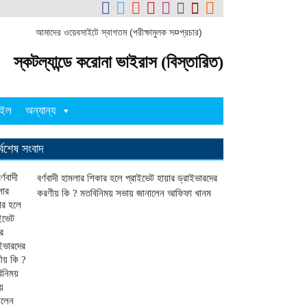
আমাদের ওয়েবসাইটে স্বাগতম (পরীক্ষামুলক স¤প্রচার)
স্কটল্যান্ডে করোনা ভাইরাস (বিস্তারিত)
াইল
অন্যান্য
র্বশেষ সংবাদ
বর্ণবাদী হামলার শিকার হলে প্রাইভেট হায়ার ড্রাইভারদের
করণীয় কি ? মতবিনিময় সভায় জানালেন আফিফা খানম