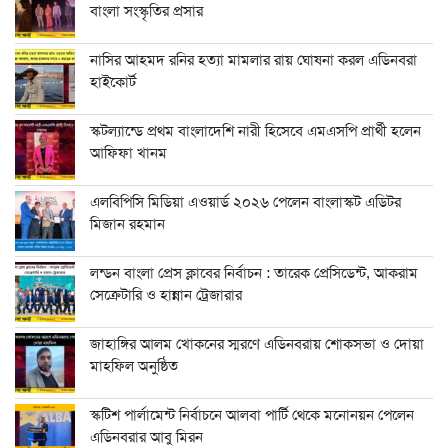
বাংলা সংস্কৃতির প্রসার
নাসির আহমদ রনির হত্যা মামলার রায় ঘোষনা করল এডিনবরা
হাইকোর্ট
স্কটল্যান্ডে প্রথম বাংলাদেশি নারী হিসেবে এমএসপি প্রার্থী হলেন
আফিফা খানম
এলবিপিসি মিডিয়া এওয়ার্ড ২০২৬ পেলেন বাংলাস্কট এডিটর
মিজান রহমান
লন্ডন বাংলা প্রেস ক্লাবের নির্বাচন : তারেক প্রেসিডেন্ট, আকরাম
সেক্রেটারি ও হান্নান ট্রেজারার
জাহাঙ্গির আলম খোকনের স্মরণে এডিনবরায় শোকসভা ও দোয়া
মাহফিল অনুষ্ঠিত
স্কটিশ পার্লামেন্ট নির্বাচনে আলবা পার্টি থেকে মনোনয়ন পেলেন
এডিনবরার আবু মিরন