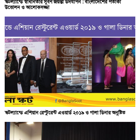
স্কটল্যান্ডে স্বাধীনতার সুবর্ণ জয়ন্তী উদযাপন : বাংলাদেশের পতাকা
উত্তোলন ও আলোকসজ্জা
স্কটল্যান্ডে এশিয়ান রেস্টুরেন্ট এওয়ার্ড ২০১৯ ও গালা ডিনার অনুষ্টিত