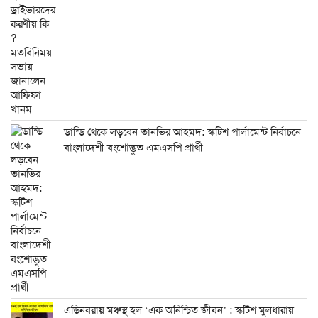
ডান্ডি থেকে লড়বেন তানভির আহমদ: স্কটিশ পার্লামেন্ট নির্বাচনে
বাংলাদেশী বংশোদ্ভুত এমএসপি প্রার্থী
এডিনবরায় মঞ্চস্থ হল ‘এক অনিশ্চিত জীবন’ : স্কটিশ মুলধারায়