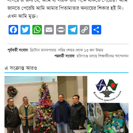
লাগছে এ জন্য যে, আমি যা সঠিক তার পক্ষে থাকতে পেরেছি। আমি
জানতে পেরেছি আমি আমার পিতামাতার অন্যায়ের শিকার হই নি।
এখন আমি মুক্ত।
Facebook
Twitter
WhatsApp
Email
Print
Telegram
Copy
Share
Link
পূর্ববর্তী সংবাদ
:
ব্রিটেনে মানবপাচার: লরির ভেতর থেকে ১৩ জন উদ্ধার
পরবর্তী সংবাদ
:
হবিগঞ্জে চলছে শিক্ষার্থীদের আন্দোলন
এ সংক্রান্ত আরও