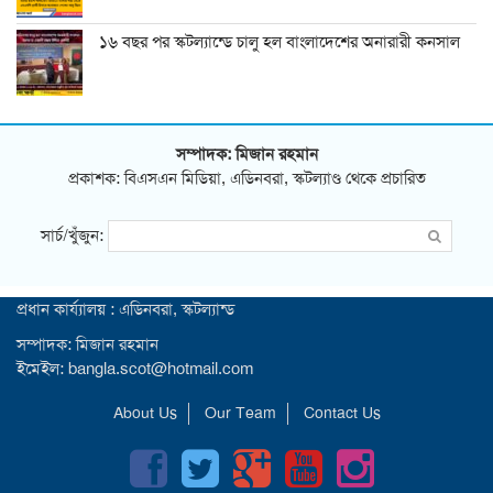
১৬ বছর পর স্কটল্যান্ডে চালু হল বাংলাদেশের অনারারী কনসাল
সম্পাদক: মিজান রহমান
প্রকাশক: বিএসএন মিডিয়া, এডিনবরা, স্কটল্যাণ্ড থেকে প্রচারিত
সার্চ/খুঁজুন:
প্রধান কার্য্যালয় : এডিনবরা, স্কটল্যান্ড
সম্পাদক: মিজান রহমান
ইমেইল: bangla.scot@hotmail.com
About Us
Our Team
Contact Us