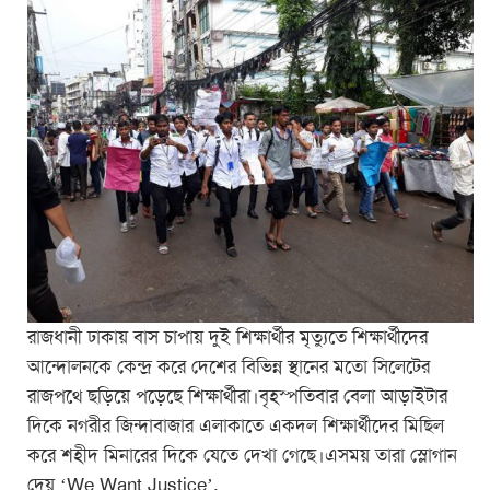
রাজধানী ঢাকায় বাস চাপায় দুই শিক্ষার্থীর মৃত্যুতে শিক্ষার্থীদের
আন্দোলনকে কেন্দ্র করে দেশের বিভিন্ন স্থানের মতো সিলেটের
রাজপথে ছড়িয়ে পড়েছে শিক্ষার্থীরা।বৃহস্পতিবার বেলা আড়াইটার
দিকে নগরীর জিন্দাবাজার এলাকাতে একদল শিক্ষার্থীদের মিছিল
করে শহীদ মিনারের দিকে যেতে দেখা গেছে।এসময় তারা স্লোগান
দেয় ‘We Want Justice’.