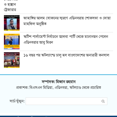
জাহাঙ্গির আলম খোকনের স্মরণে এডিনবরায় শোকসভা ও দোয়া
মাহফিল অনুষ্ঠিত
স্কটিশ পার্লামেন্ট নির্বাচনে আলবা পার্টি থেকে মনোনয়ন পেলেন
এডিনবরার আবু মিরন
১৬ বছর পর স্কটল্যান্ডে চালু হল বাংলাদেশের অনারারী কনসাল
সম্পাদক: মিজান রহমান
প্রকাশক: বিএসএন মিডিয়া, এডিনবরা, স্কটল্যাণ্ড থেকে প্রচারিত
সার্চ/খুঁজুন: