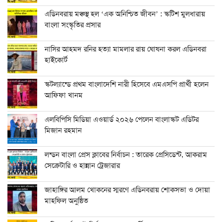
এডিনবরায় মঞ্চস্থ হল ‘এক অনিশ্চিত জীবন’ : স্কটিশ মুলধারায়
বাংলা সংস্কৃতির প্রসার
নাসির আহমদ রনির হত্যা মামলার রায় ঘোষনা করল এডিনবরা
হাইকোর্ট
স্কটল্যান্ডে প্রথম বাংলাদেশি নারী হিসেবে এমএসপি প্রার্থী হলেন
আফিফা খানম
এলবিপিসি মিডিয়া এওয়ার্ড ২০২৬ পেলেন বাংলাস্কট এডিটর
মিজান রহমান
লন্ডন বাংলা প্রেস ক্লাবের নির্বাচন : তারেক প্রেসিডেন্ট, আকরাম
সেক্রেটারি ও হান্নান ট্রেজারার
জাহাঙ্গির আলম খোকনের স্মরণে এডিনবরায় শোকসভা ও দোয়া
মাহফিল অনুষ্ঠিত