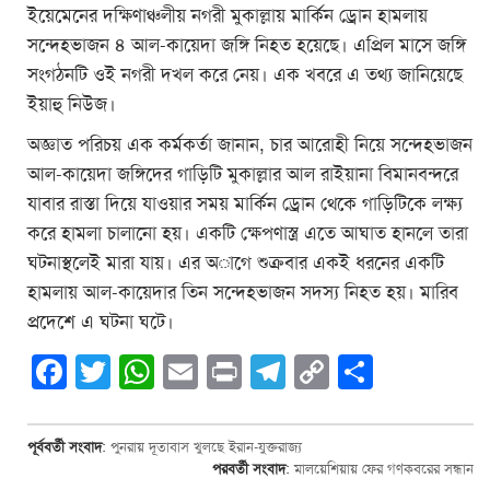
ইয়েমেনের দক্ষিণাঞ্চলীয় নগরী মুকাল্লায় মার্কিন ড্রোন হামলায়
সন্দেহভাজন ৪ আল-কায়েদা জঙ্গি নিহত হয়েছে। এপ্রিল মাসে জঙ্গি
সংগঠনটি ওই নগরী দখল করে নেয়। এক খবরে এ তথ্য জানিয়েছে
ইয়াহু নিউজ।
অজ্ঞাত পরিচয় এক কর্মকর্তা জানান, চার আরোহী নিয়ে সন্দেহভাজন
আল-কায়েদা জঙ্গিদের গাড়িটি মুকাল্লার আল রাইয়ানা বিমানবন্দরে
যাবার রাস্তা দিয়ে যাওয়ার সময় মার্কিন ড্রোন থেকে গাড়িটিকে লক্ষ্য
করে হামলা চালানো হয়। একটি ক্ষেপণাস্ত্র এতে আঘাত হানলে তারা
ঘটনাস্থলেই মারা যায়। এর অাগে শুক্রবার একই ধরনের একটি
হামলায় আল-কায়েদার তিন সন্দেহভাজন সদস্য নিহত হয়। মারিব
প্রদেশে এ ঘটনা ঘটে।
Facebook
Twitter
WhatsApp
Email
Print
Telegram
Copy
Share
Link
পূর্ববর্তী সংবাদ
:
পুনরায় দূতাবাস খুলছে ইরান-যুক্তরাজ্য
পরবর্তী সংবাদ
:
মালয়েশিয়ায় ফের গণকবরের সন্ধান