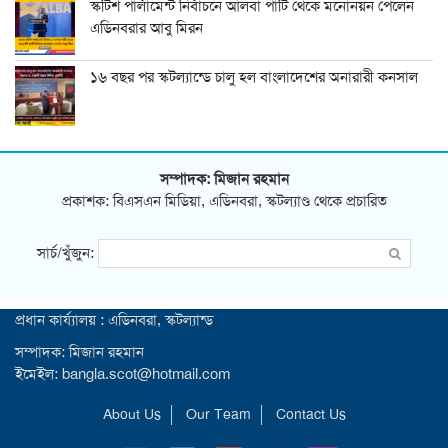
স্কটিশ পার্লামেন্ট নির্বাচনে আলবা পার্টি থেকে মনোনয়ন পেলেন
এডিনবরার আবু মিরন
১৬ বছর পর স্কটল্যান্ডে চালু হল বাংলাদেশের অনারারী কনসাল
সম্পাদক: মিজান রহমান
প্রকাশক: বিএসএন মিডিয়া, এডিনবরা, স্কটল্যাণ্ড থেকে প্রচারিত
সার্চ/খুঁজুন:
প্রধান কার্য্যালয় : এডিনবরা, স্কটল্যান্ড
সম্পাদক: মিজান রহমান
ইমেইল: bangla.scot@hotmail.com
About Us
Our Team
Contact Us