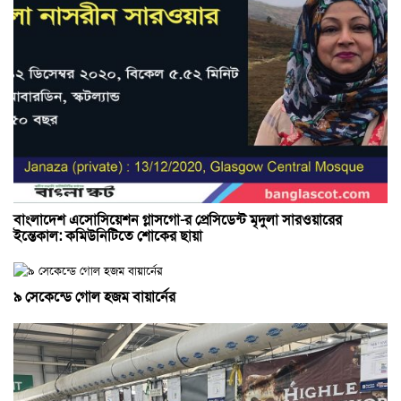
বাংলাদেশ এসোসিয়েশন গ্লাসগো-র প্রেসিডেন্ট মৃদুলা সারওয়ারের
ইন্তেকাল: কমিউনিটিতে শোকের ছায়া
৯ সেকেন্ডে গোল হজম বায়ার্নের