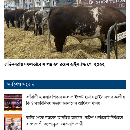
এডিনবরায় সফলভাবে সম্পন্ন হল রয়েল হাইল্যান্ড শো ২০২২
সর্বশেষ সংবাদ
বর্ণবাদী হামলার শিকার হলে প্রাইভেট হায়ার ড্রাইভারদের করণীয়
কি ? মতবিনিময় সভায় জানালেন আফিফা খানম
ডান্ডি থেকে লড়বেন তানভির আহমদ: স্কটিশ পার্লামেন্ট নির্বাচনে
বাংলাদেশী বংশোদ্ভুত এমএসপি প্রার্থী