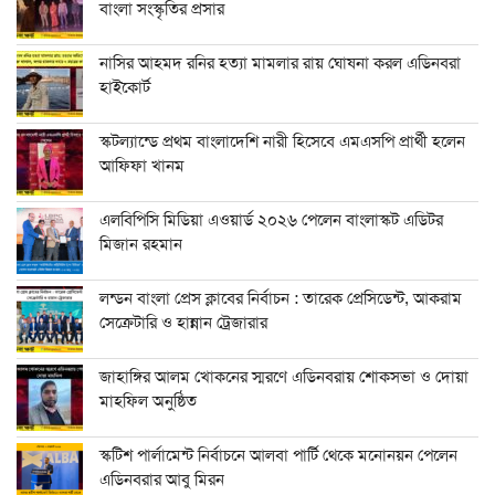
বাংলা সংস্কৃতির প্রসার
নাসির আহমদ রনির হত্যা মামলার রায় ঘোষনা করল এডিনবরা
হাইকোর্ট
স্কটল্যান্ডে প্রথম বাংলাদেশি নারী হিসেবে এমএসপি প্রার্থী হলেন
আফিফা খানম
এলবিপিসি মিডিয়া এওয়ার্ড ২০২৬ পেলেন বাংলাস্কট এডিটর
মিজান রহমান
লন্ডন বাংলা প্রেস ক্লাবের নির্বাচন : তারেক প্রেসিডেন্ট, আকরাম
সেক্রেটারি ও হান্নান ট্রেজারার
জাহাঙ্গির আলম খোকনের স্মরণে এডিনবরায় শোকসভা ও দোয়া
মাহফিল অনুষ্ঠিত
স্কটিশ পার্লামেন্ট নির্বাচনে আলবা পার্টি থেকে মনোনয়ন পেলেন
এডিনবরার আবু মিরন