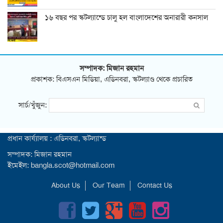
১৬ বছর পর স্কটল্যান্ডে চালু হল বাংলাদেশের অনারারী কনসাল
সম্পাদক: মিজান রহমান
প্রকাশক: বিএসএন মিডিয়া, এডিনবরা, স্কটল্যাণ্ড থেকে প্রচারিত
সার্চ/খুঁজুন:
প্রধান কার্য্যালয় : এডিনবরা, স্কটল্যান্ড
সম্পাদক: মিজান রহমান
ইমেইল: bangla.scot@hotmail.com
About Us
Our Team
Contact Us