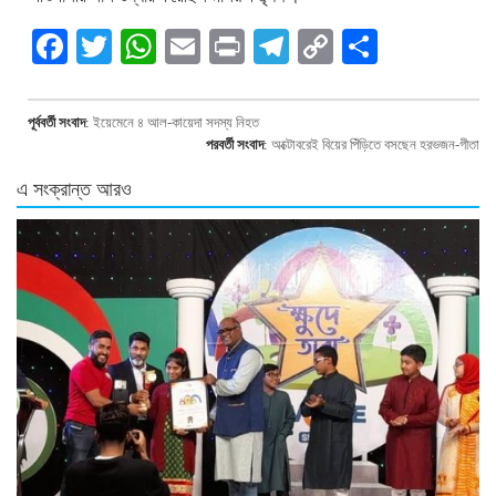
Facebook
Twitter
WhatsApp
Email
Print
Telegram
Copy
Share
Link
পূর্ববর্তী সংবাদ
:
ইয়েমেনে ৪ আল-কায়েদা সদস্য নিহত
পরবর্তী সংবাদ
:
অক্টোবরেই বিয়ের পিঁড়িতে বসছেন হরভজন-গীতা
এ সংক্রান্ত আরও