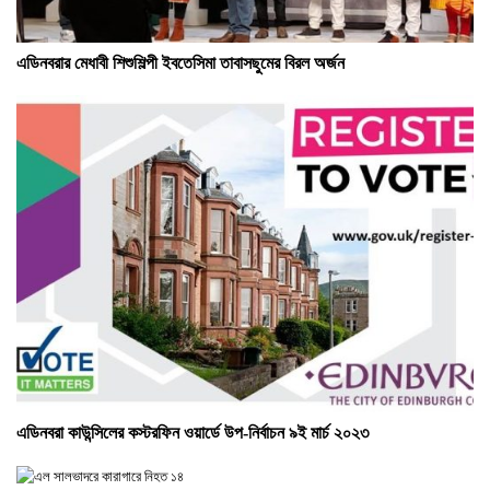
এডিনবরার মেধাবী শিশুশিল্পী ইবতেসিমা তাবাসছুমের বিরল অর্জন
এডিনবরা কাউন্সিলের কস্টরফিন ওয়ার্ডে উপ-নির্বাচন ৯ই মার্চ ২০২৩