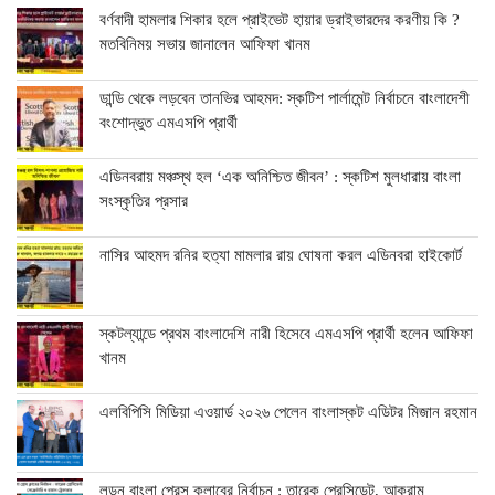
বর্ণবাদী হামলার শিকার হলে প্রাইভেট হায়ার ড্রাইভারদের করণীয় কি ?
মতবিনিময় সভায় জানালেন আফিফা খানম
ডান্ডি থেকে লড়বেন তানভির আহমদ: স্কটিশ পার্লামেন্ট নির্বাচনে বাংলাদেশী
বংশোদ্ভুত এমএসপি প্রার্থী
এডিনবরায় মঞ্চস্থ হল ‘এক অনিশ্চিত জীবন’ : স্কটিশ মুলধারায় বাংলা
সংস্কৃতির প্রসার
নাসির আহমদ রনির হত্যা মামলার রায় ঘোষনা করল এডিনবরা হাইকোর্ট
স্কটল্যান্ডে প্রথম বাংলাদেশি নারী হিসেবে এমএসপি প্রার্থী হলেন আফিফা
খানম
এলবিপিসি মিডিয়া এওয়ার্ড ২০২৬ পেলেন বাংলাস্কট এডিটর মিজান রহমান
লন্ডন বাংলা প্রেস ক্লাবের নির্বাচন : তারেক প্রেসিডেন্ট, আকরাম