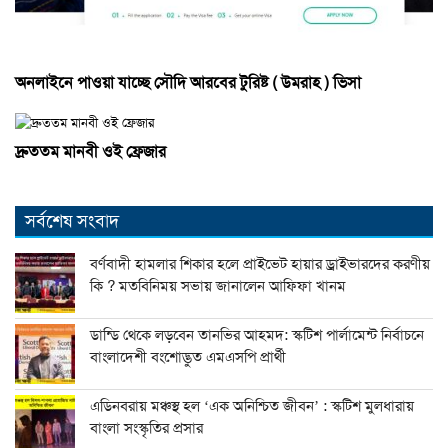
অনলাইনে পাওয়া যাচ্ছে সৌদি আরবের টুরিষ্ট ( উমরাহ ) ভিসা
দ্রুততম মানবী ওই ফ্রেজার
সর্বশেষ সংবাদ
বর্ণবাদী হামলার শিকার হলে প্রাইভেট হায়ার ড্রাইভারদের করণীয়
কি ? মতবিনিময় সভায় জানালেন আফিফা খানম
ডান্ডি থেকে লড়বেন তানভির আহমদ: স্কটিশ পার্লামেন্ট নির্বাচনে
বাংলাদেশী বংশোদ্ভুত এমএসপি প্রার্থী
এডিনবরায় মঞ্চস্থ হল ‘এক অনিশ্চিত জীবন’ : স্কটিশ মুলধারায়
বাংলা সংস্কৃতির প্রসার