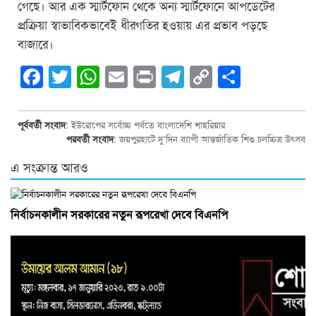
গেছে। আর এক স্মার্টফোন থেকে অন্য স্মার্টফোনে আপডেটের
প্রক্রিয়া স্বাভাবিকভাবেই ধীরগতির হওয়ায় এর প্রভাব পড়ছে
বাজারে।
Facebook
Twitter
WhatsApp
Email
Print
Telegram
Copy
Share
Link
পূর্ববর্তী সংবাদ
:
ইউরোপের সর্বোচ্চ পর্বতে বাংলাদেশি শাহরিয়ার
পরবর্তী সংবাদ
:
জয়পুরহাটে দু’দিন ব্যাপী আন্তর্জাতিক শিশু চলচ্চিত্র উৎসব
এ সংক্রান্ত আরও
নির্বাচনকালীন সরকারের নতুন রূপরেখা দেবে বিএনপি