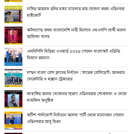
নাসির আহমদ রনির হত্যা মামলার রায় ঘোষনা করল এডিনবরা
হাইকোর্ট
স্কটল্যান্ডে প্রথম বাংলাদেশি নারী হিসেবে এমএসপি প্রার্থী হলেন
আফিফা খানম
এলবিপিসি মিডিয়া এওয়ার্ড ২০২৬ পেলেন বাংলাস্কট এডিটর
মিজান রহমান
লন্ডন বাংলা প্রেস ক্লাবের নির্বাচন : তারেক প্রেসিডেন্ট, আকরাম
সেক্রেটারি ও হান্নান ট্রেজারার
জাহাঙ্গির আলম খোকনের স্মরণে এডিনবরায় শোকসভা ও দোয়া
মাহফিল অনুষ্ঠিত
স্কটিশ পার্লামেন্ট নির্বাচনে আলবা পার্টি থেকে মনোনয়ন পেলেন
এডিনবরার আবু মিরন