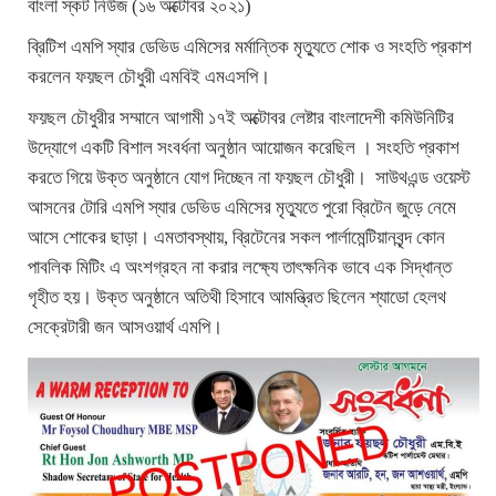
বাংলা স্কট নিউজ (১৬ অক্টোবর ২০২১)
ব্রিটিশ এমপি স্যার ডেভিড এমিসের মর্মান্তিক মৃত্যুতে শোক ও সংহতি প্রকাশ
করলেন ফয়ছল চৌধুরী এমবিই এমএসপি।
ফয়ছল চৌধুরীর সম্মানে আগামী ১৭ই অক্টোবর লেষ্টার বাংলাদেশী কমিউনিটির
উদ্যোগে একটি বিশাল সংবর্ধনা অনুষ্ঠান আয়োজন করেছিল । সংহতি প্রকাশ
করতে গিয়ে ‍উক্ত অনুষ্ঠানে যোগ দিচ্ছেন না ফয়ছল চৌধুরী। সাউথএন্ড ওয়েস্ট
আসনের টোরি এমপি স্যার ডেভিড এমিসের মৃত্যুতে পুরো ব্রিটেন জুড়ে নেমে
আসে শোকের ছাড়া। এমতাবস্থায়, ব্রিটেনের সকল পার্লামেন্টিয়ানবৃন্দ কোন
পাবলিক মিটিং এ অংশগ্রহন না করার লক্ষ্যে তাৎক্ষনিক ভাবে এক সিদ্ধান্ত
গৃহীত হয়। উক্ত অনুষ্ঠানে অতিথী হিসাবে আমন্ত্রিত ছিলেন শ্যাডো হেলথ
সেক্রেটারী জন আসওয়ার্থ এমপি।