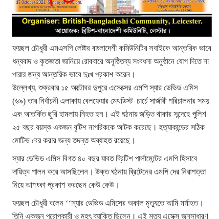
ফয়ছল চৌধুরী এমএসপি লেষ্টার বাংলাদেশী কমিউনিটির সবাইকে আন্তরিক ভাবে
ধন্যবাদ ও কৃতজ্ঞতা জানিয়ে রোববারে অনুষ্ঠিতব্য সংবধনা অনুষ্ঠানে যোগ দিতে না
পারার জন্য আন্তরিক ভাবে দুঃখ প্রকাশ করেন।
উল্লেখ্য, শুক্রবার ১৫ অক্টোবর দুপুরে এসেক্সের এমপি স্যার ডেভিড এমিস
(৬৯) তার নির্বাচনী এলাকায় বেলফেয়ার মেথডিস্ট চার্চে সার্জারী পরিচালনার সময়
এক আতর্কিত ছুরি হামলায় নিহত হন। এই ঘঠনায় জড়িত থাকার সন্দেহে পুলিশ
২৫ বছর বয়স্ক একজন বৃটিশ নাগরিককে আটক করেছে। হত্যাকান্ডের সঠিক
মোটিভ বের করার জন্য তদন্ত অব্যাহত রয়েছে।
স্যার ডেভিড এমিস বিগত ৪০ বছর যাবত ব্রিটিশ পার্লামেন্টের এমপি হিসাবে
দায়িত্ব পালন করে আসছিলেন। উক্ত ঘঠনায় ব্রিটেনের এমপি দের নিরাপত্তা
নিয়ে আশংকা প্রকাশ করছেন কেউ কেউ।
ফয়ছল চৌধুরী বলেন ‘‘স্যার ডেভিড এমিসের অকাল মৃত্যুতে আমি মর্মাহত।
তিনি একজন পরোপকারী ও মহৎ ব্যাক্তি ছিলেন। এই মৃত্যু এসেক্স জনসাধারণ